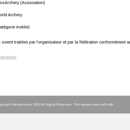
wissArchery (Association)
World Archery
atégorie invitée)
soient traitées par l’organisateur et par la fédération conformément au
s données
yright SwissArchery 2015 All Rights Reserved. This website was built with
HTML Kick