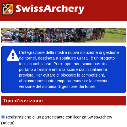
GESTIONE DELLE COMPETIZIONI |
DE
|
FR
|
IT
L'integrazione della nostra nuova soluzione di gestione
dei tornei, destinata a sostituire GRTS, è un progetto
tecnico ambizioso. Purtroppo, non siamo riusciti a
portarlo a termine entro la scadenza inizialmente
prevista. Per evitare di bloccare le competizioni,
abbiamo ripristinato temporaneamente la vecchia
versione del sistema di gestione dei tornei.
Tipo d'iscrizione
Registrazione di un partecipante con licenza SwissArchery
(Atleta)