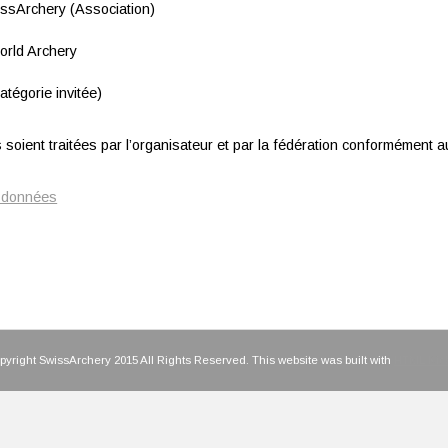
wissArchery (Association)
World Archery
atégorie invitée)
soient traitées par l’organisateur et par la fédération conformément au
s données
yright SwissArchery 2015 All Rights Reserved. This website was built with
HTML Kick